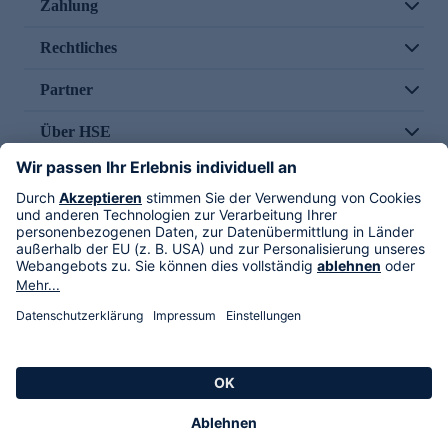
Zahlung
Rechtliches
Partner
Über HSE
Im TV
HSE International
Versand durch
Folge uns
AGB
Datenschutz
Impressum
Alle Rechte vorbehalten. Alle Preise inkl. gesetzlicher MwSt., zzgl. Versandkosten.