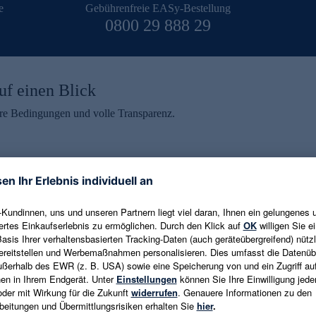
e
Gebührenfreie EASy-Bestellung
0800 29 888 29
uf einen Blick
aire Bedingungen und volle Transparenz.
ein erhalten
eren und aktuelle Trends,
E-Mail-Adresse eingeben
alten. Als Dankeschön
ne Abmeldung ist jederzeit in
Es gelten die
Datenschutzrichtlinien
un