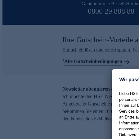
Gebührenfreie Bestell-Hotlin
0800 29 888 88
Ihre Gutschein-Vorteile a
Einfach einlösen und sofort sparen. F
1
Alle Gutscheinbedingungen
Newsletter abonnieren – 10 € Gutsch
Ich möchte den HSE-Newsletter abonni
Angebote & Gutscheine per E-Mail erh
bekommen Sie einen 10 € Gutschein. Ei
den Newsletter-E-Mails möglich.