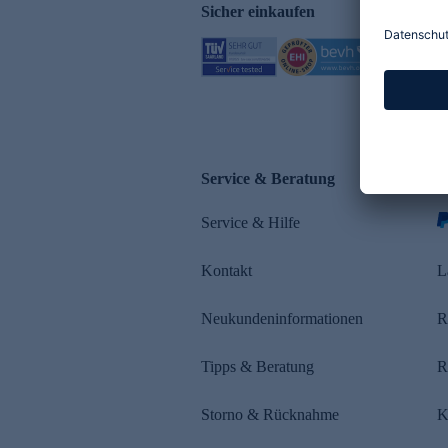
Sicher einkaufen
Service & Beratung
Z
Service & Hilfe
s
Kontakt
L
Neukundeninformationen
R
Tipps & Beratung
R
Storno & Rücknahme
K