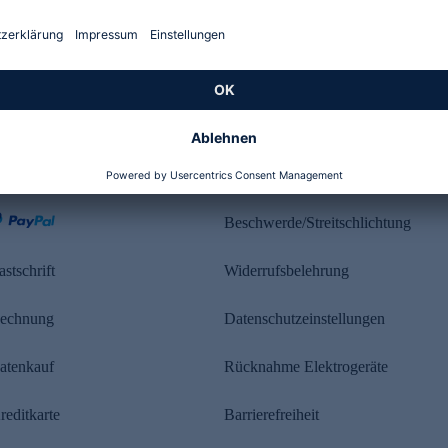
Kundenbewertung
ahlung
Rechtliches
Beschwerde/Streitschlichtung
astschrift
Widerrufsbelehrung
echnung
Datenschutzeinstellungen
atenkauf
Rücknahme Elektrogeräte
reditkarte
Barrierefreiheit