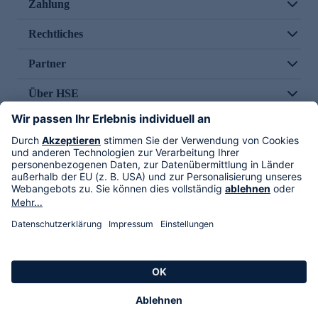
Zahlung
Rechtliches
Partner
Über HSE
Im TV
HSE International
Versand durch
Folge uns
AGB
Datenschutz
Impressum
Alle Rechte vorbehalten. Alle Preise inkl. gesetzlicher MwSt., zzgl. Versandkosten.