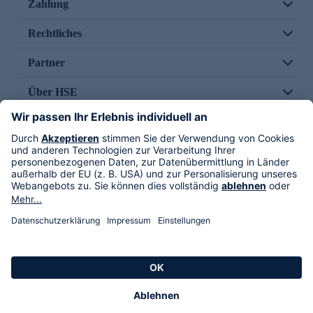
Zahlung
Rechtliches
Partner
Über HSE
Im TV
HSE International
Versand durch
Folge uns
AGB
Datenschutz
Impressum
Alle Rechte vorbehalten. Alle Preise inkl. gesetzlicher MwSt., zzgl. Versandkosten.