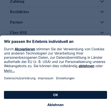
Zahlung
Rechtliches
Partner
Über HSE
Im TV
HSE International
Versand durch
Folge uns
AGB
Datenschutz
Impressum
Alle Rechte vorbehalten. Alle Preise inkl. gesetzlicher MwSt., zzgl. Versandkosten.