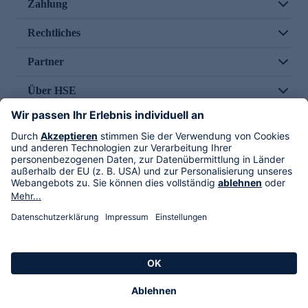
Zahlung
Rechtliches
Partner
Über HSE
Im TV
HSE International
Versand durch
Folge uns
AGB
Datenschutz
Impressum
Alle Rechte vorbehalten. Alle Preise inkl. gesetzlicher MwSt., zzgl. Versandkosten.