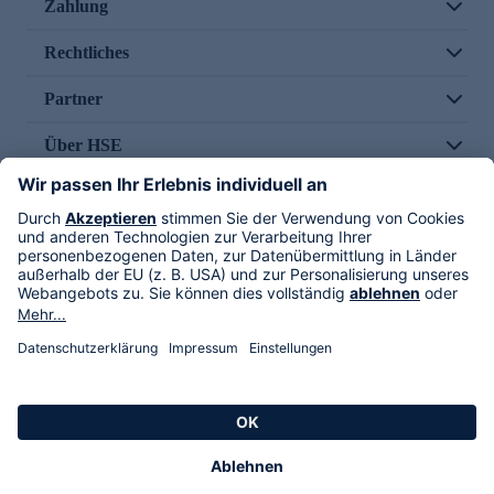
Zahlung
Rechtliches
Partner
Über HSE
Im TV
HSE International
Versand durch
Folge uns
AGB
Datenschutz
Impressum
Alle Rechte vorbehalten. Alle Preise inkl. gesetzlicher MwSt., zzgl. Versandkosten.