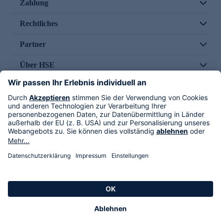
Zahlung
Rechtliches
Partner
Über HSE
Im TV
HSE International
Versand durch
Folge uns
AGB
Datenschutz
Impressum
Alle Rechte vorbehalten. Alle Preise inkl. gesetzlicher MwSt., zzgl. Versandkosten.