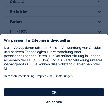
Zahlung
Rechtliches
Partner
Über HSE
Im TV
HSE International
Versand durch
Folge uns
AGB
Datenschutz
Impressum
Alle Rechte vorbehalten. Alle Preise inkl. gesetzlicher MwSt., zzgl. Versandkosten.