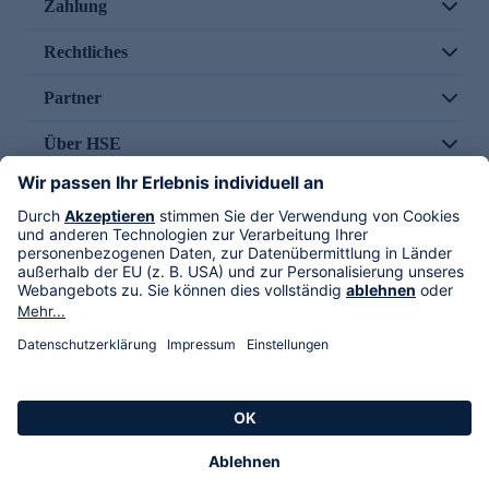
Zahlung
Rechtliches
Partner
Über HSE
Im TV
HSE International
Versand durch
Folge uns
AGB
Datenschutz
Impressum
Alle Rechte vorbehalten. Alle Preise inkl. gesetzlicher MwSt., zzgl. Versandkosten.