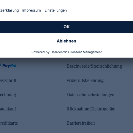
Kundenbewertung
ahlung
Rechtliches
Beschwerde/Streitschlichtung
astschrift
Widerrufsbelehrung
echnung
Datenschutzeinstellungen
atenkauf
Rücknahme Elektrogeräte
reditkarte
Barrierefreiheit