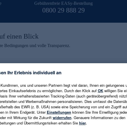
e
Gebührenfreie EASy-Bestellung
0800 29 888 29
uf einen Blick
aire Bedingungen und volle Transparenz.
ein erhalten
eren und aktuelle Trends,
E-Mail-Adresse eingeben
alten. Als Dankeschön
ne Abmeldung ist jederzeit in
Es gelten die
Datenschutzrichtlinien
un