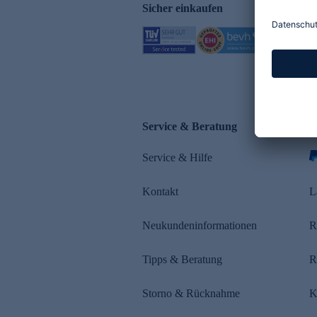
Sicher einkaufen
Service & Beratung
Z
Service & Hilfe
Kontakt
L
Neukundeninformationen
R
Tipps & Beratung
R
Storno & Rücknahme
K