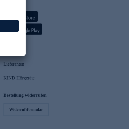
HSE App
Partner
Lieferanten
KIND Hörgeräte
Bestellung widerrufen
Widerrufsformular