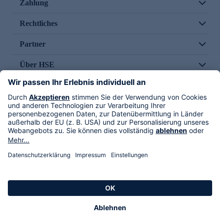
Zahlung
Rechtliches
Partner
Über HSE
Im TV
HSE International
Versand durch
Folge uns
AGB
Datenschutz
Impressum
Alle Rechte vorbehalten. Alle Preise inkl. gesetzlicher MwSt., zzgl. Versandkosten.