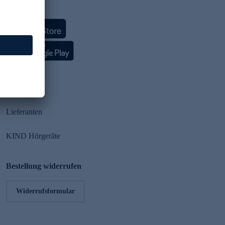
HSE App
Partner
Lieferanten
KIND Hörgeräte
Bestellung widerrufen
Widerrufsformular