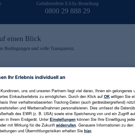
e
Gebührenfreie EASy-Bestellung
0800 29 888 29
uf einen Blick
aire Bedingungen und volle Transparenz.
ein erhalten
eren und aktuelle Trends,
E-Mail-Adresse eingeben
alten. Als Dankeschön
ne Abmeldung ist jederzeit in
Es gelten die
Datenschutzrichtlinien
un