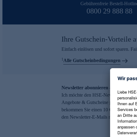
Gebührenfreie Bestell-Hotlin
0800 29 888 88
Ihre Gutschein-Vorteile a
Einfach einlösen und sofort sparen. F
1
Alle Gutscheinbedingungen
Newsletter abonnieren – 10 € Gutsch
Ich möchte den HSE-Newsletter abonni
Angebote & Gutscheine per E-Mail erh
bekommen Sie einen 10 € Gutschein. Ei
den Newsletter-E-Mails möglich.