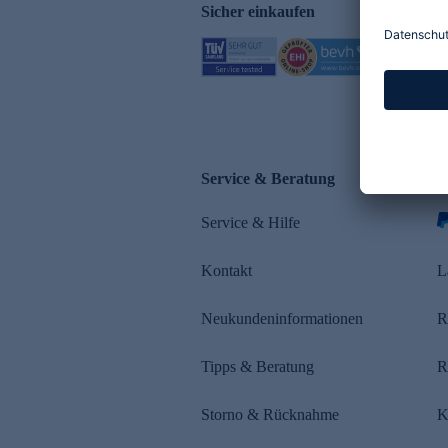
Sicher einkaufen
Service & Beratung
Z
Service & Hilfe
Kontakt
L
Neukundeninformationen
R
Tipps & Beratung
R
Storno & Rücknahme
K