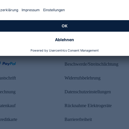
Kundenbewertung
ahlung
Rechtliches
Beschwerde/Streitschlichtung
astschrift
Widerrufsbelehrung
echnung
Datenschutzeinstellungen
atenkauf
Rücknahme Elektrogeräte
reditkarte
Barrierefreiheit