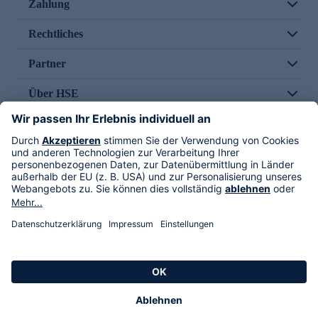
Zahlung
Rechtliches
Partner
Über HSE
Im TV
HSE International
Versand durch
Folge uns
AGB
Datenschutz
Impressum
Alle Rechte vorbehalten. Alle Preise inkl. gesetzlicher MwSt., zzgl. Versandkosten.