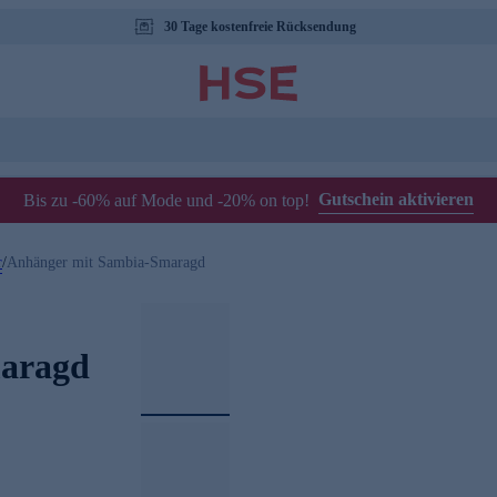
30 Tage kostenfreie Rücksendung
Gutschein aktivieren
Bis zu -60% auf Mode und -20% on top!
r
/
Anhänger mit Sambia-Smaragd
aragd