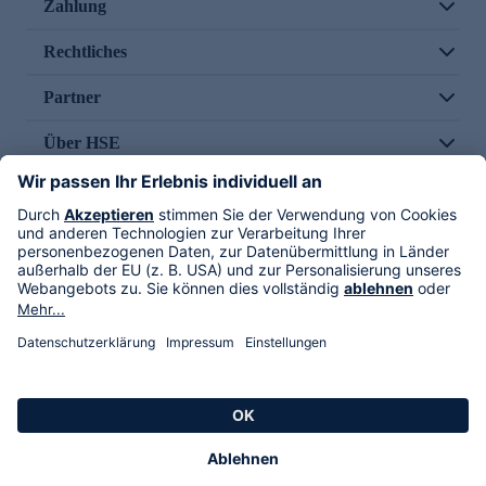
Zahlung
Rechtliches
Partner
Über HSE
Im TV
HSE International
Versand durch
Folge uns
AGB
Datenschutz
Impressum
Alle Rechte vorbehalten. Alle Preise inkl. gesetzlicher MwSt., zzgl. Versandkosten.