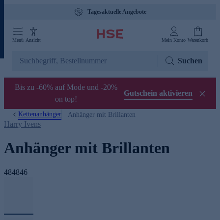
Tagesaktuelle Angebote
Menü
Ansicht
Mein Konto
Warenkorb
Suchen
Bis zu -60% auf Mode und -20%
Gutschein aktivieren
on top!
Kettenanhänger
Anhänger mit Brillanten
Harry Ivens
Anhänger mit Brillanten
484846