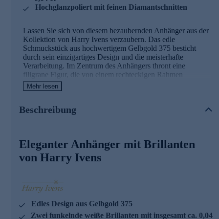
Hochglanzpoliert mit feinen Diamantschnitten
Lassen Sie sich von diesem bezaubernden Anhänger aus der
Kollektion von Harry Ivens verzaubern. Das edle
Schmuckstück aus hochwertigem Gelbgold 375 besticht
durch sein einzigartiges Design und die meisterhafte
Verarbeitung. Im Zentrum des Anhängers thront eine
filigrane Figur, die von einem rechteckigen Rahmen
umgeben ist. Zwei strahlend weiße Brillanten, jeder mit ca.
Mehr lesen
0,02 ct, setzen funkelnde Akzente und verleihen dem
Schmuckstück eine besondere Eleganz. Die
Beschreibung
hochglanzpolierte Oberfläche mit feinen Diamantschnitten
lässt den Anhänger bei jeder Bewegung in faszinierendem
Glanz erstrahlen. Mit einer Länge von ca. 5,42 cm und einer
Breite von ca. 2,40 cm ist er ein perfekter Blickfang an jeder
Eleganter Anhänger mit Brillanten
Kette. Die teilweise Rhodinierung unterstreicht die edle
Optik zusätzlich. Ein Schmuckstück, das Ihre Persönlichkeit
von Harry Ivens
auf einzigartige Weise zum Ausdruck bringt und Ihren Stil
gekonnt unterstreicht.
Edles Design aus Gelbgold 375
Zwei funkelnde weiße Brillanten mit insgesamt ca. 0,04