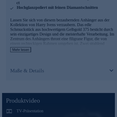
ct
Hochglanzpoliert mit feinen Diamantschnitten
Lassen Sie sich von diesem bezaubernden Anhänger aus der
Kollektion von Harry Ivens verzaubern. Das edle
Schmuckstück aus hochwertigem Gelbgold 375 besticht durch
sein einzigartiges Design und die meisterhafte Verarbeitung. Im
Zentrum des Anhängers thront eine filigrane Figur, die von
einem rechteckigen Rahmen umgeben ist. Zwei strahlend
weiße Brillanten, jeder mit ca. 0,02 ct, setzen funkelnde
Mehr lesen
Akzente und verleihen dem Schmuckstück eine besondere
Eleganz. Die hochglanzpolierte Oberfläche mit feinen
Diamantschnitten lässt den Anhänger bei jeder Bewegung in
faszinierendem Glanz erstrahlen. Mit einer Länge von ca. 5,42
Maße & Details
cm und einer Breite von ca. 2,40 cm ist er ein perfekter
Blickfang an jeder Kette. Die teilweise Rhodinierung
unterstreicht die edle Optik zusätzlich. Ein Schmuckstück, das
Ihre Persönlichkeit auf einzigartige Weise zum Ausdruck bringt
und Ihren Stil gekonnt unterstreicht.
Produktvideo
TV-Präsentation