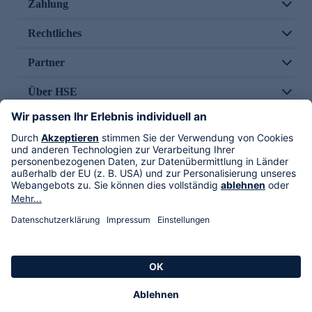
Zahlung
Rechtliches
Partner
Über HSE
Im TV
HSE International
Versand durch
Folge uns
AGB
Datenschutz
Impressum
Alle Rechte vorbehalten. Alle Preise inkl. gesetzlicher MwSt., zzgl. Versandkosten.