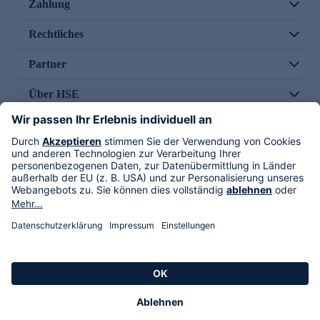
Zahlung
Rechtliches
Partner
Über HSE
Im TV
HSE International
Versand durch
Folge uns
AGB
Datenschutz
Impressum
Alle Rechte vorbehalten. Alle Preise inkl. gesetzlicher MwSt., zzgl. Versandkosten.