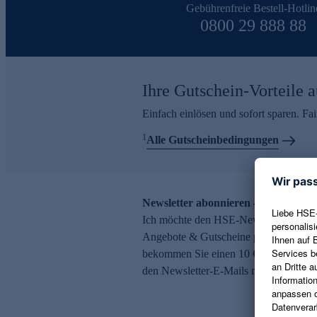
Gebührenfreie Bestell-Hotlin
0800 29 888 88
Ihre Gutschein-Vorteile a
Einfach einlösen und sofort sparen. F
1
Alle Gutscheinbedingungen
Newsletter abonnieren – 10 € Gutsch
Ich möchte den HSE-Newsletter abonni
Angebote & Gutscheine per E-Mail erh
bekommen Sie einen 10 € Gutschein. Ei
den Newsletter-E-Mails möglich.