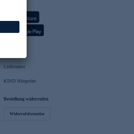
HSE App
Partner
Lieferanten
KIND Hörgeräte
Bestellung widerrufen
Widerrufsformular