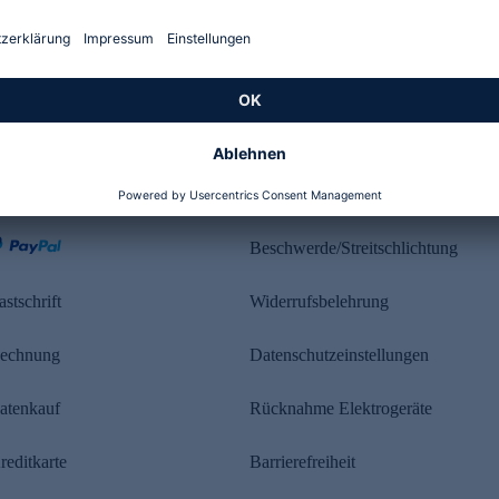
Kundenbewertung
ahlung
Rechtliches
Beschwerde/Streitschlichtung
astschrift
Widerrufsbelehrung
echnung
Datenschutzeinstellungen
atenkauf
Rücknahme Elektrogeräte
reditkarte
Barrierefreiheit