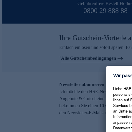
Gebührenfreie Bestell-Hotlin
0800 29 888 88
Ihre Gutschein-Vorteile a
Einfach einlösen und sofort sparen. F
1
Alle Gutscheinbedingungen
Newsletter abonnieren – 10 € Gutsch
Ich möchte den HSE-Newsletter abonni
Angebote & Gutscheine per E-Mail erh
bekommen Sie einen 10 € Gutschein. Ei
den Newsletter-E-Mails möglich.