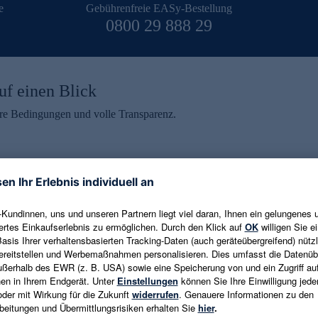
e
Gebührenfreie EASy-Bestellung
0800 29 888 29
uf einen Blick
aire Bedingungen und volle Transparenz.
ein erhalten
eren und aktuelle Trends,
E-Mail-Adresse eingeben
alten. Als Dankeschön
ne Abmeldung ist jederzeit in
Es gelten die
Datenschutzrichtlinien
un