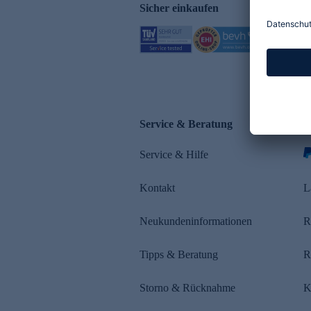
Sicher einkaufen
Service & Beratung
Z
Service & Hilfe
Kontakt
L
Neukundeninformationen
R
Tipps & Beratung
R
Storno & Rücknahme
K