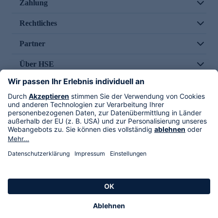
Zahlung
Rechtliches
Partner
Über HSE
Im TV
HSE International
Versand durch
Folge uns
AGB
Datenschutz
Impressum
Alle Rechte vorbehalten. Alle Preise inkl. gesetzlicher MwSt., zzgl. Versandkosten.