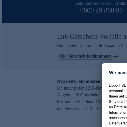
Gebührenfreie Bestell-Hotlin
0800 29 888 88
Ihre Gutschein-Vorteile a
Einfach einlösen und sofort sparen. F
1
Alle Gutscheinbedingungen
Newsletter abonnieren – 10 € Gutsch
Ich möchte den HSE-Newsletter abonni
Angebote & Gutscheine per E-Mail erh
bekommen Sie einen 10 € Gutschein. Ei
den Newsletter-E-Mails möglich.