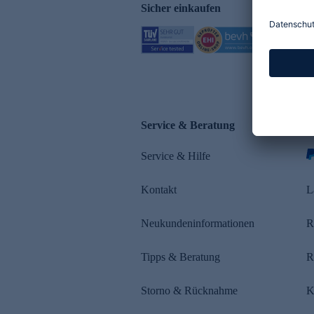
Sicher einkaufen
Service & Beratung
Z
Service & Hilfe
s
Kontakt
L
Neukundeninformationen
R
Tipps & Beratung
R
Storno & Rücknahme
K