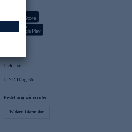
HSE App
Partner
Lieferanten
KIND Hörgeräte
Bestellung widerrufen
Widerrufsformular