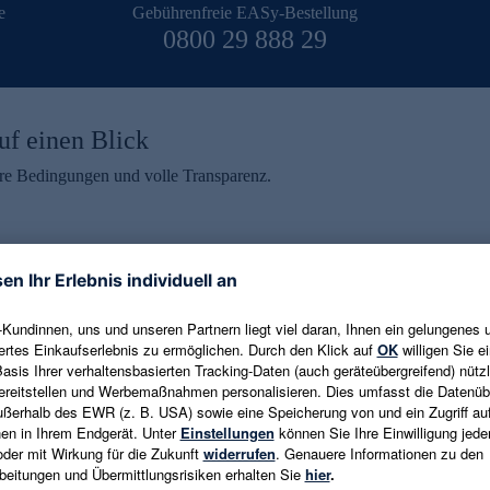
e
Gebührenfreie EASy-Bestellung
0800 29 888 29
uf einen Blick
aire Bedingungen und volle Transparenz.
ein erhalten
eren und aktuelle Trends,
E-Mail-Adresse eingeben
alten. Als Dankeschön
ne Abmeldung ist jederzeit in
Es gelten die
Datenschutzrichtlinien
un