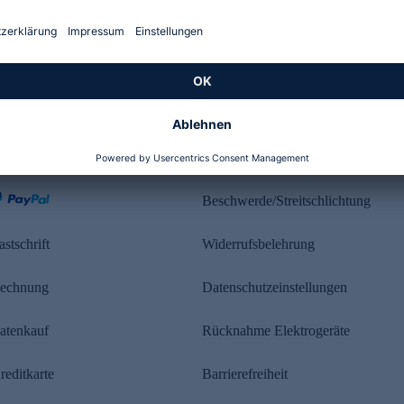
Kundenbewertung
ahlung
Rechtliches
Beschwerde/Streitschlichtung
astschrift
Widerrufsbelehrung
echnung
Datenschutzeinstellungen
atenkauf
Rücknahme Elektrogeräte
reditkarte
Barrierefreiheit