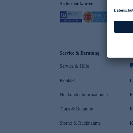
Sicher einkaufen
Service & Beratung
Z
Service & Hilfe
s
Kontakt
L
Neukundeninformationen
R
Tipps & Beratung
R
Storno & Rücknahme
K