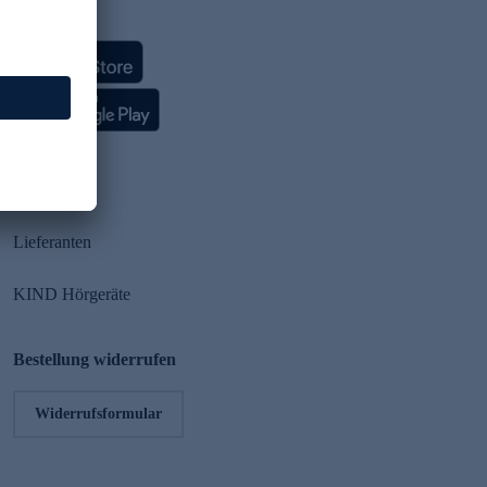
HSE App
Partner
Lieferanten
KIND Hörgeräte
Bestellung widerrufen
Widerrufsformular