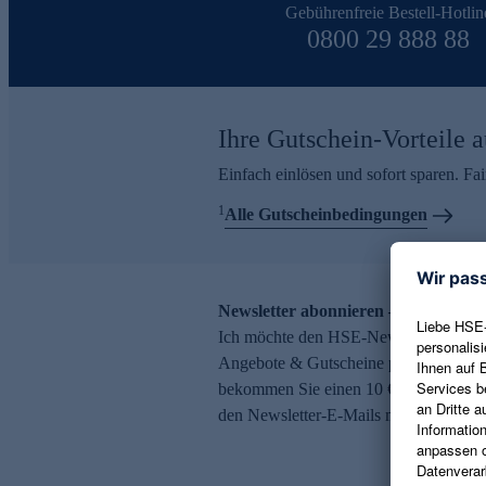
Gebührenfreie Bestell-Hotlin
0800 29 888 88
Ihre Gutschein-Vorteile a
Einfach einlösen und sofort sparen. F
1
Alle Gutscheinbedingungen
Newsletter abonnieren – 10 € Gutsch
Ich möchte den HSE-Newsletter abonni
Angebote & Gutscheine per E-Mail erh
bekommen Sie einen 10 € Gutschein. Ei
den Newsletter-E-Mails möglich.