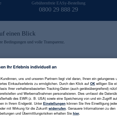
e
Gebührenfreie EASy-Bestellung
0800 29 888 29
uf einen Blick
aire Bedingungen und volle Transparenz.
ein erhalten
eren und aktuelle Trends,
E-Mail-Adresse eingeben
alten. Als Dankeschön
ne Abmeldung ist jederzeit in
Es gelten die
Datenschutzrichtlinien
un