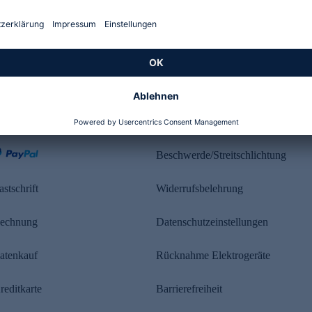
Kundenbewertung
ahlung
Rechtliches
Beschwerde/Streitschlichtung
astschrift
Widerrufsbelehrung
echnung
Datenschutzeinstellungen
atenkauf
Rücknahme Elektrogeräte
reditkarte
Barrierefreiheit