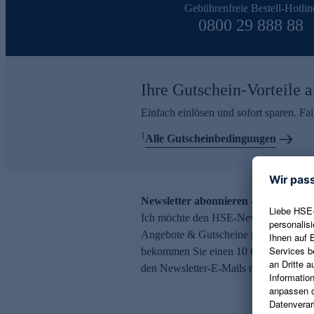
Gebührenfreie Bestell-Hotlin
0800 29 888 88
Ihre Gutschein-Vorteile a
Einfach einlösen und sofort sparen. F
1
Alle Gutscheinbedingungen
Newsletter abonnieren – 10 € Gutsch
Ich möchte den HSE-Newsletter abonni
Angebote & Gutscheine per E-Mail erh
bekommen Sie einen 10 € Gutschein. Ei
den Newsletter-E-Mails möglich.