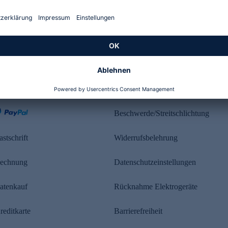
Kundenbewertung
ahlung
Rechtliches
Beschwerde/Streitschlichtung
astschrift
Widerrufsbelehrung
echnung
Datenschutzeinstellungen
atenkauf
Rücknahme Elektrogeräte
reditkarte
Barrierefreiheit