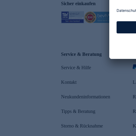
Sicher einkaufen
Service & Beratung
Z
Service & Hilfe
Kontakt
L
Neukundeninformationen
R
Tipps & Beratung
R
Storno & Rücknahme
K