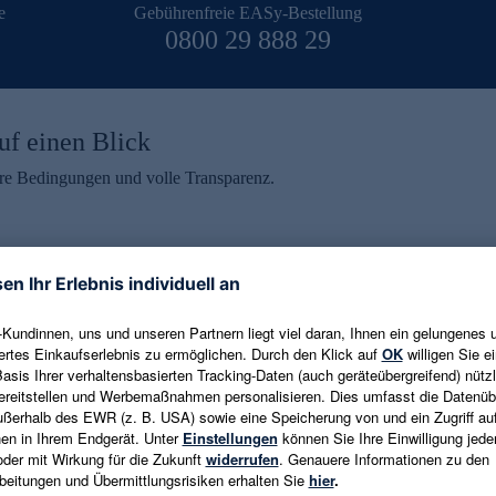
e
Gebührenfreie EASy-Bestellung
0800 29 888 29
uf einen Blick
aire Bedingungen und volle Transparenz.
ein erhalten
eren und aktuelle Trends,
E-Mail-Adresse eingeben
alten. Als Dankeschön
ne Abmeldung ist jederzeit in
Es gelten die
Datenschutzrichtlinien
un