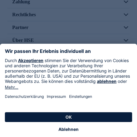
Zahlung
Rechtliches
Partner
Über HSE
Im TV
HSE International
Versand durch
Folge uns
AGB
Datenschutz
Impressum
Alle Rechte vorbehalten. Alle Preise inkl. gesetzlicher MwSt., zzgl. Versandkosten.