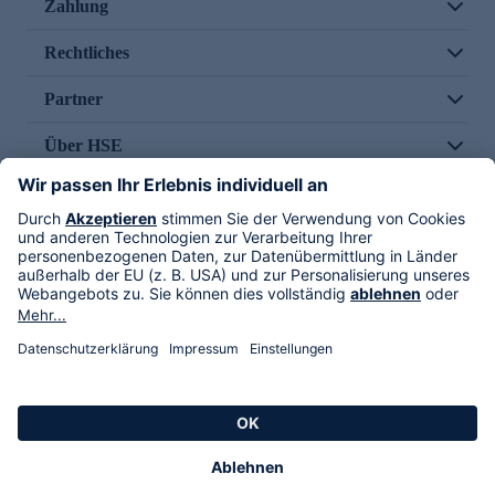
Zahlung
Rechtliches
Partner
Über HSE
Im TV
HSE International
Versand durch
Folge uns
AGB
Datenschutz
Impressum
Alle Rechte vorbehalten. Alle Preise inkl. gesetzlicher MwSt., zzgl. Versandkosten.