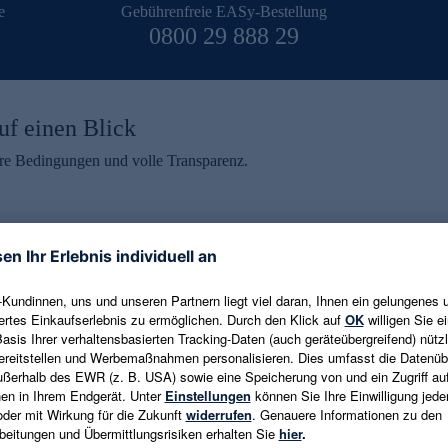
e
Gebührenfreie EASy-Bestellung
0800 29 888 29
uf einen Blick
aire Bedingungen und volle Transparenz.
ein erhalten
eren und aktuelle Trends,
E-Mail-Adresse eingeben
alten. Als Dankeschön
ne Abmeldung ist jederzeit in
Es gelten die
Datenschutzrichtlinien
un