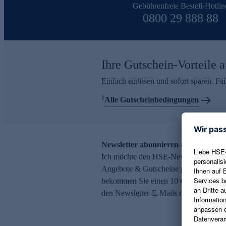
Gebührenfreie Bestell-Hotlin
0800 29 888 88
Ihre Gutschein-Vorteile a
Einfach einlösen und sofort sparen. F
1
Alle Gutscheinbedingungen
Newsletter abonnieren – 10 € Gutsch
Ich möchte den HSE-Newsletter abonni
Angebote & Gutscheine per E-Mail erh
bekommen Sie einen 10 € Gutschein. Ei
den Newsletter-E-Mails möglich.