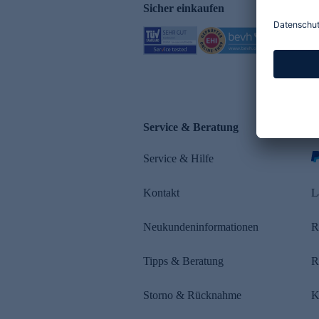
Sicher einkaufen
Service & Beratung
Z
Service & Hilfe
Kontakt
L
Neukundeninformationen
R
Tipps & Beratung
R
Storno & Rücknahme
K