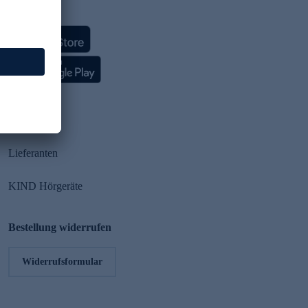
HSE App
Partner
Lieferanten
KIND Hörgeräte
Bestellung widerrufen
Widerrufsformular