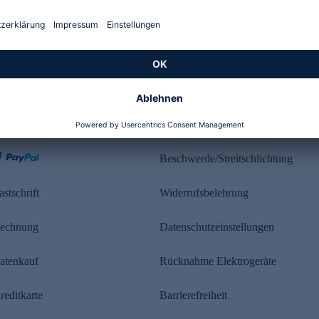
Kundenbewertung
ahlung
Rechtliches
Beschwerde/Streitschlichtung
astschrift
Widerrufsbelehrung
echnung
Datenschutzeinstellungen
atenkauf
Rücknahme Elektrogeräte
reditkarte
Barrierefreiheit