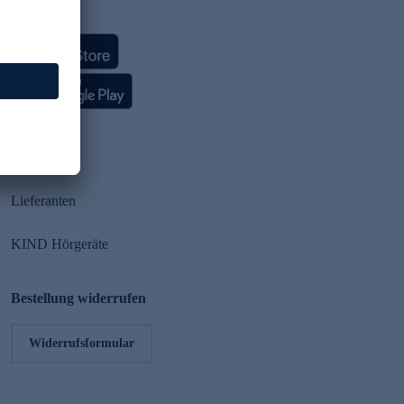
HSE App
Partner
Lieferanten
KIND Hörgeräte
Bestellung widerrufen
Widerrufsformular