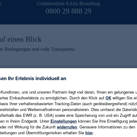
e
Gebührenfreie EASy-Bestellung
0800 29 888 29
uf einen Blick
aire Bedingungen und volle Transparenz.
ein erhalten
eren und aktuelle Trends,
E-Mail-Adresse eingeben
alten. Als Dankeschön
ne Abmeldung ist jederzeit in
Es gelten die
Datenschutzrichtlinien
un