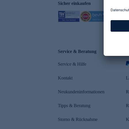
Sicher einkaufen
Service & Beratung
Z
Service & Hilfe
Kontakt
L
Neukundeninformationen
R
Tipps & Beratung
R
Storno & Rücknahme
K