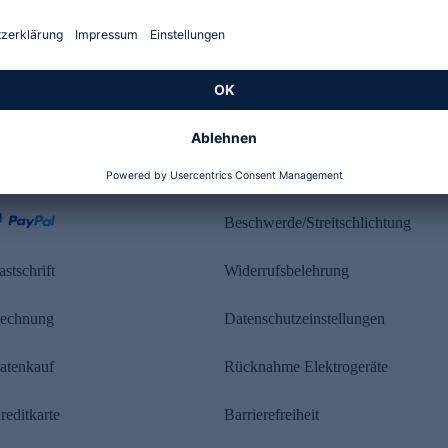
Kundenbewertung
ahlung
Rechtliches
Beschwerde/Streitschlichtung
astschrift
Widerrufsbelehrung
echnung
Datenschutzeinstellungen
atenkauf
Rücknahme Elektrogeräte
reditkarte
Barrierefreiheit