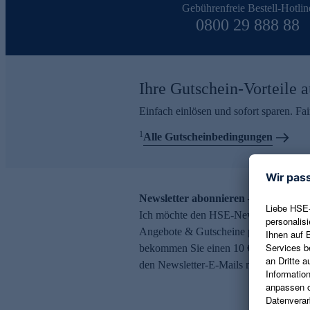
Gebührenfreie Bestell-Hotlin
0800 29 888 88
Ihre Gutschein-Vorteile a
Einfach einlösen und sofort sparen. F
1
Alle Gutscheinbedingungen
Newsletter abonnieren – 10 € Gutsch
Ich möchte den HSE-Newsletter abonni
Angebote & Gutscheine per E-Mail erh
bekommen Sie einen 10 € Gutschein. Ei
den Newsletter-E-Mails möglich.