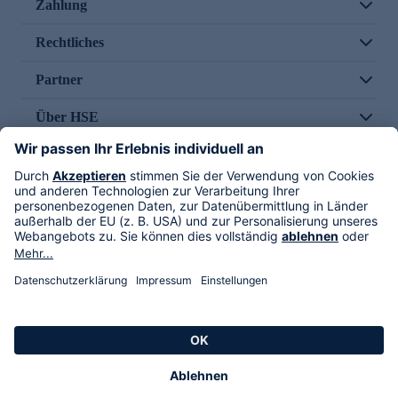
Zahlung
Rechtliches
Partner
Über HSE
Im TV
HSE International
Versand durch
Folge uns
AGB
Datenschutz
Impressum
Alle Rechte vorbehalten. Alle Preise inkl. gesetzlicher MwSt., zzgl. Versandkosten.