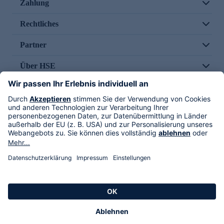
Zahlung
Rechtliches
Partner
Über HSE
Im TV
HSE International
Versand durch
Folge uns
AGB
Datenschutz
Impressum
Alle Rechte vorbehalten. Alle Preise inkl. gesetzlicher MwSt., zzgl. Versandkosten.