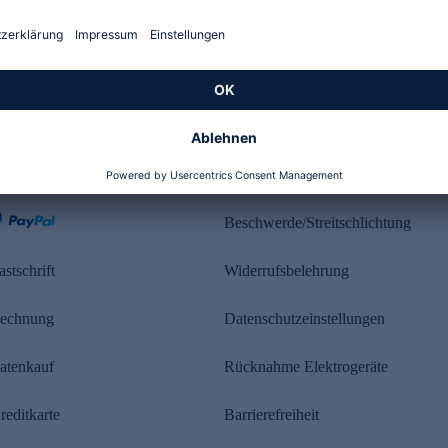
Kundenbewertung
ahlung
Rechtliches
Beschwerde/Streitschlichtung
astschrift
Widerrufsbelehrung
echnung
Datenschutzeinstellungen
atenkauf
Rücknahme Elektrogeräte
reditkarte
Barrierefreiheit