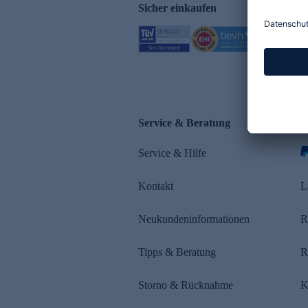
Sicher einkaufen
Service & Beratung
Z
Service & Hilfe
s
Kontakt
L
Neukundeninformationen
R
Tipps & Beratung
R
Storno & Rücknahme
K