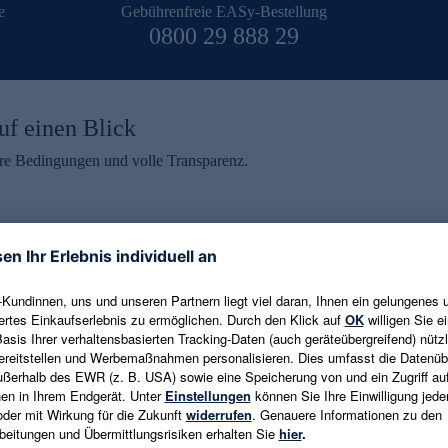
e
Gebührenfreie EASy-Bestellung
0800 29 888 29
uf einen Blick
aire Bedingungen und volle Transparenz.
ein erhalten
eren und aktuelle Trends,
E-Mail-Adresse eingeben
alten. Als Dankeschön
ne Abmeldung ist jederzeit in
Es gelten die
Datenschutzrichtlinien
un