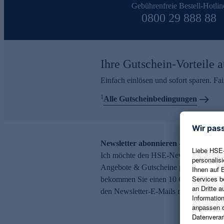
Gebührenfreie Bestell-Hotlin
0800 29 888 88
Ihre Gutschein-Vorteile a
Einfach einlösen und sofort sparen. F
1
Alle Gutscheinbedingungen
Newsletter abonnieren – 10 € Gutsch
Ich möchte den HSE-Newsletter abonni
Angebote & Gutscheine per E-Mail erh
bekommen Sie einen 10 € Gutschein. Ei
den Newsletter-E-Mails möglich.