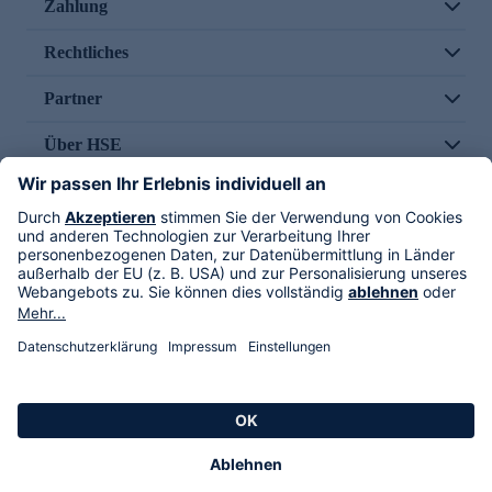
Zahlung
Rechtliches
Partner
Über HSE
Im TV
HSE International
Versand durch
Folge uns
AGB
Datenschutz
Impressum
Alle Rechte vorbehalten. Alle Preise inkl. gesetzlicher MwSt., zzgl. Versandkosten.