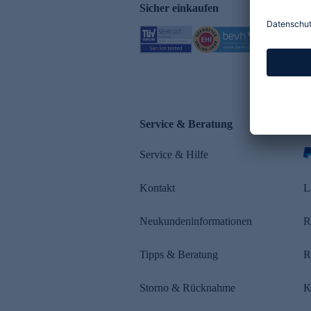
Sicher einkaufen
Service & Beratung
Z
Service & Hilfe
s
Kontakt
L
Neukundeninformationen
R
Tipps & Beratung
R
Storno & Rücknahme
K