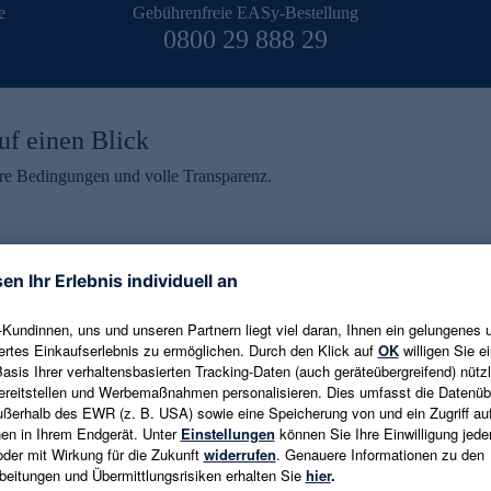
e
Gebührenfreie EASy-Bestellung
0800 29 888 29
uf einen Blick
aire Bedingungen und volle Transparenz.
ein erhalten
eren und aktuelle Trends,
E-Mail-Adresse eingeben
alten. Als Dankeschön
ne Abmeldung ist jederzeit in
Es gelten die
Datenschutzrichtlinien
un