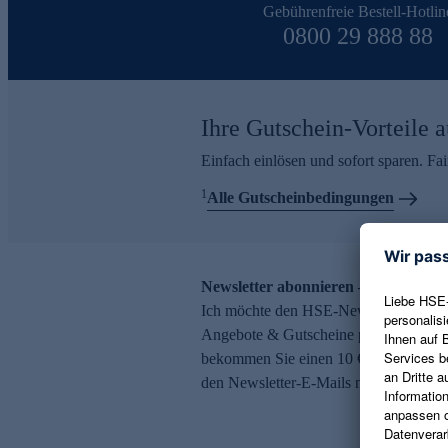
Gebührenfreie Bestell-Hotlin
0800 29 888 88
Ihre Gutschein-Vorteile a
Einfach einlösen und sofort sparen. F
1
Alle Gutscheinbedingungen
Newsletter abonnieren – 10 € Gutsch
Ich möchte den HSE-Newsletter abonni
Angebote & Gutscheine per E-Mail erh
bekommen Sie einen 10 € Gutschein. Ei
den Newsletter-E-Mails möglich.