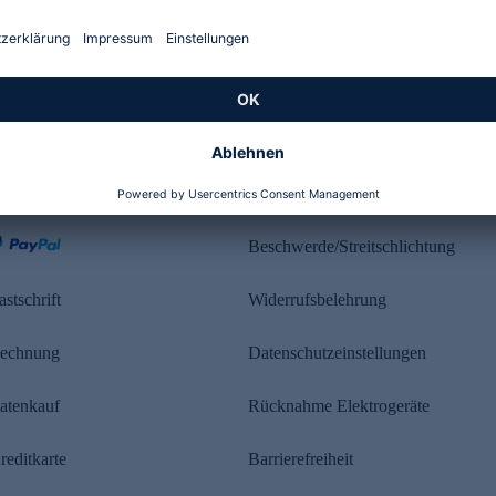
Kundenbewertung
ahlung
Rechtliches
Beschwerde/Streitschlichtung
astschrift
Widerrufsbelehrung
echnung
Datenschutzeinstellungen
atenkauf
Rücknahme Elektrogeräte
reditkarte
Barrierefreiheit