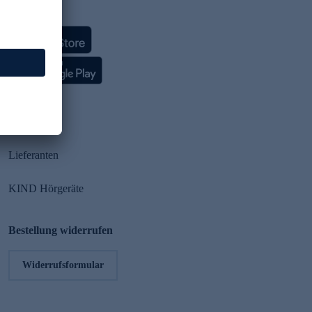
HSE App
Partner
Lieferanten
KIND Hörgeräte
Bestellung widerrufen
Widerrufsformular