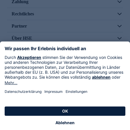
Zahlung
Rechtliches
Partner
Über HSE
Im TV
HSE International
Versand durch
Folge uns
AGB
Datenschutz
Impressum
Alle Rechte vorbehalten. Alle Preise inkl. gesetzlicher MwSt., zzgl. Versandkosten.