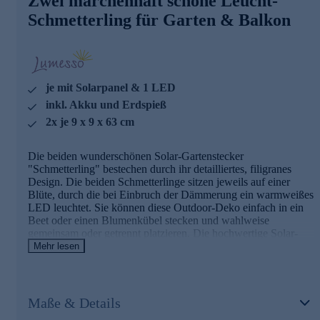
Zwei märchenhaft schöne Leucht-
2 Solar Gartenstecker "Schmetterling"
Schmetterling für Garten & Balkon
detailreiches Design
Schmetterlinge mit Cut-Outs in den Flügeln
mit Erdspieß und Akku
amorphes Solarpanel
je 1 integriertes LEDs
je mit Solarpanel & 1 LED
ca. 63 cm hoch
Leuchtdauer: ca. 6-8 Stunden
inkl. Akku und Erdspieß
Ein/Aus-Schalter
2x je 9 x 9 x 63 cm
Schutzklasse IP44 (für den Außenbereich geeignet)
auch schön als Geschenk
Die beiden wunderschönen Solar-Gartenstecker
Sichern Sie sich das reizende Schmetterlings-Duo gleich
"Schmetterling" bestechen durch ihr detailliertes, filigranes
bequem online.
Design. Die beiden Schmetterlinge sitzen jeweils auf einer
Blüte, durch die bei Einbruch der Dämmerung ein warmweißes
LED leuchtet. Sie können diese Outdoor-Deko einfach in ein
Beet oder einen Blumenkübel stecken und wahlweise
gemeinsam oder getrennt platzieren. Die hochwertige Solar-
Deko ist speziell für den Außenbereich design und besteht aus
Mehr lesen
robustem Polyresin sowie Edelstahl. Ein magisch schöner
Blickfang für die Frühlings- und Sommersaison. Auch toll als
Geschenk.
Maße & Details
Die Details in der Übersicht