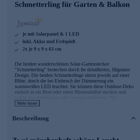
Schmetterling für Garten & Balkon
je mit Solarpanel & 1 LED
inkl. Akku und Erdspieß
2x je 9 x 9 x 63 cm
Die beiden wunderschönen Solar-Gartenstecker
"Schmetterling" bestechen durch ihr detailliertes, filigranes
Design. Die beiden Schmetterlinge sitzen jeweils auf einer
Blüte, durch die bei Einbruch der Dämmerung ein
warmweißes LED leuchtet. Sie können diese Outdoor-Deko
einfach in ein Beet oder einen Blumenkübel stecken und
wahlweise gemeinsam oder getrennt platzieren. Die
hochwertige Solar-Deko ist speziell für den Außenbereich
Mehr lesen
design und besteht aus robustem Polyresin sowie Edelstahl.
Ein magisch schöner Blickfang für die Frühlings- und
Beschreibung
Sommersaison. Auch toll als Geschenk.
Die Details in der Übersicht