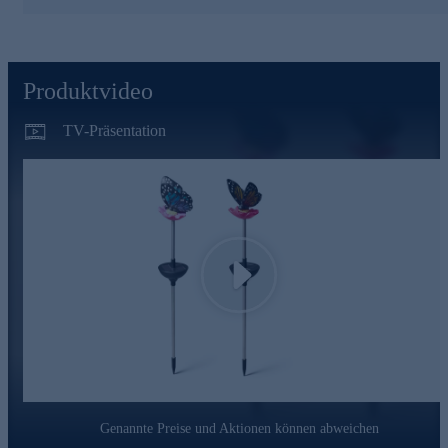
2 Solar Gartenstecker "Schmetterling"
detailreiches Design
Schmetterlinge mit Cut-Outs in den Flügeln
mit Erdspieß und Akku
Produktvideo
amorphes Solarpanel
je 1 integriertes LEDs
TV-Präsentation
ca. 63 cm hoch
Leuchtdauer: ca. 6-8 Stunden
Ein/Aus-Schalter
Schutzklasse IP44 (für den Außenbereich geeignet)
auch schön als Geschenk
Sichern Sie sich das reizende Schmetterlings-Duo gleich
bequem online.
Play
Genannte Preise und Aktionen können abweichen