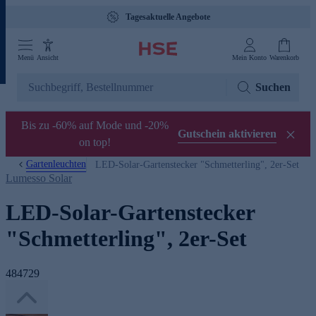
Tagesaktuelle Angebote
Menü
Ansicht
Mein Konto
Warenkorb
Suchen
Bis zu -60% auf Mode und -20%
Gutschein aktivieren
on top!
Gartenleuchten
LED-Solar-Gartenstecker "Schmetterling", 2er-Set
Lumesso Solar
LED-Solar-Gartenstecker
"Schmetterling", 2er-Set
484729