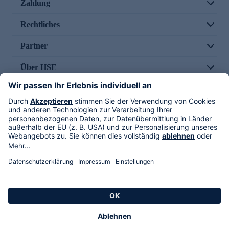
Zahlung
Rechtliches
Partner
Über HSE
Im TV
HSE International
Versand durch
Folge uns
AGB
Datenschutz
Impressum
Alle Rechte vorbehalten. Alle Preise inkl. gesetzlicher MwSt., zzgl. Versandkosten.