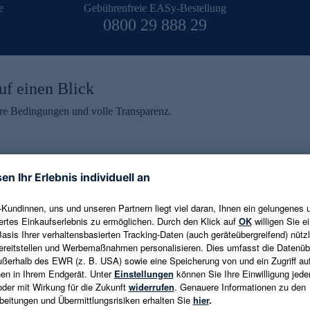
e
Gebührenfreie EASy-Bestellung
0800 29 888 29
uf einen Blick
aire Bedingungen und volle Transparenz.
ein erhalten
eren und aktuelle Trends,
E-Mail-Adresse eingeben
alten. Als Dankeschön
ne Abmeldung ist jederzeit in
Es gelten die
Datenschutzrichtlinien
un