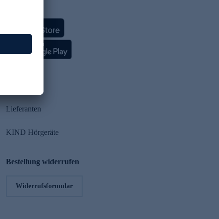
HSE App
Partner
Lieferanten
KIND Hörgeräte
Bestellung widerrufen
Widerrufsformular