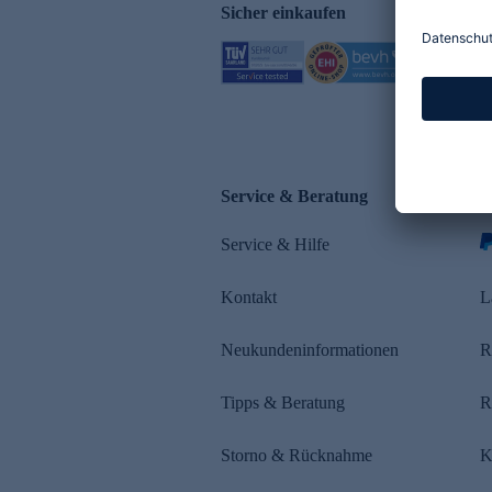
Sicher einkaufen
Service & Beratung
Z
Service & Hilfe
s
Kontakt
L
Neukundeninformationen
R
Tipps & Beratung
R
Storno & Rücknahme
K