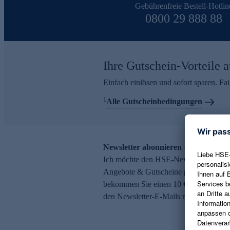
Gebührenfreie Bestell-Hotlin
0800 29 888 88
Ihre Gutschein-Vorteile a
Einfach einlösen und sofort sparen. F
1
Alle Gutscheinbedingungen
Newsletter abonnieren – 10 € Gutsch
Ich möchte den HSE-Newsletter abonni
Angebote & Gutscheine per E-Mail erh
bekommen Sie einen 10 € Gutschein. Ei
den Newsletter-E-Mails möglich.