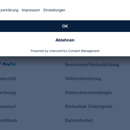
Kundenbewertung
ahlung
Rechtliches
Beschwerde/Streitschlichtung
astschrift
Widerrufsbelehrung
echnung
Datenschutzeinstellungen
atenkauf
Rücknahme Elektrogeräte
reditkarte
Barrierefreiheit