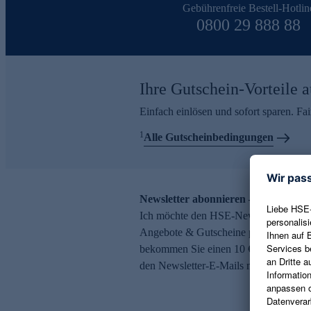
Gebührenfreie Bestell-Hotlin
0800 29 888 88
Ihre Gutschein-Vorteile a
Einfach einlösen und sofort sparen. F
1
Alle Gutscheinbedingungen
Newsletter abonnieren – 10 € Gutsch
Ich möchte den HSE-Newsletter abonni
Angebote & Gutscheine per E-Mail erh
bekommen Sie einen 10 € Gutschein. Ei
den Newsletter-E-Mails möglich.