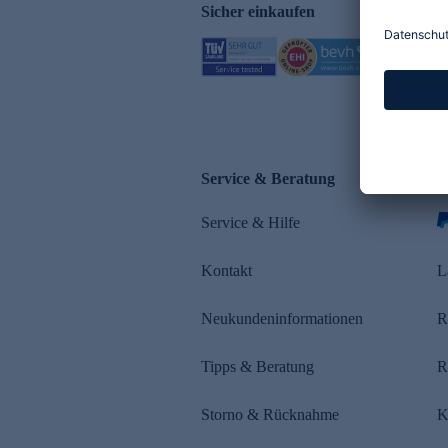
Sicher einkaufen
Service & Beratung
Z
Service & Hilfe
s
Kontakt
L
Neukundeninformationen
R
Tipps & Beratung
R
Storno & Rücknahme
K