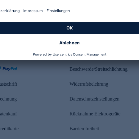
Kundenbewertung
ahlung
Rechtliches
Beschwerde/Streitschlichtung
astschrift
Widerrufsbelehrung
echnung
Datenschutzeinstellungen
atenkauf
Rücknahme Elektrogeräte
reditkarte
Barrierefreiheit