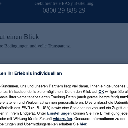
e
Gebührenfreie EASy-Bestellung
0800 29 888 29
uf einen Blick
aire Bedingungen und volle Transparenz.
ein erhalten
eren und aktuelle Trends,
E-Mail-Adresse eingeben
alten. Als Dankeschön
ne Abmeldung ist jederzeit in
Es gelten die
Datenschutzrichtlinien
un