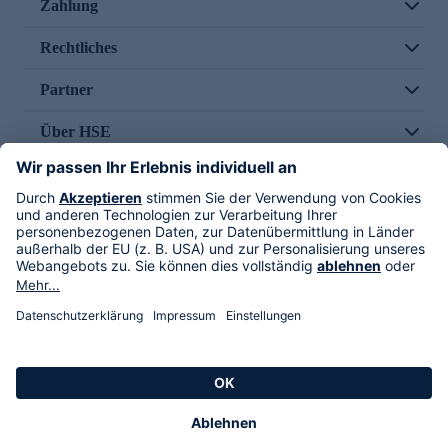
Zahlung
Rechtliches
Partner
Über HSE
Im TV
HSE International
Versand durch
Folge uns
AGB
Datenschutz
Impressum
Alle Rechte vorbehalten. Alle Preise inkl. gesetzlicher MwSt., zzgl. Versandkosten.