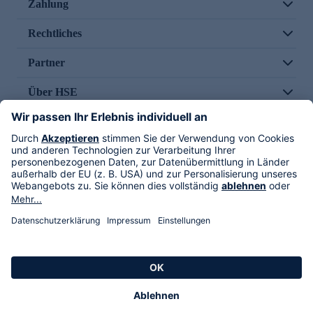
Zahlung
Rechtliches
Partner
Über HSE
Im TV
HSE International
Versand durch
Folge uns
AGB
Datenschutz
Impressum
Alle Rechte vorbehalten. Alle Preise inkl. gesetzlicher MwSt., zzgl. Versandkosten.