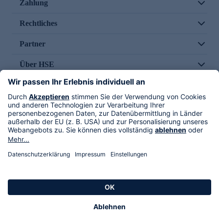
Zahlung
Rechtliches
Partner
Über HSE
Im TV
HSE International
Versand durch
Folge uns
AGB
Datenschutz
Impressum
Alle Rechte vorbehalten. Alle Preise inkl. gesetzlicher MwSt., zzgl. Versandkosten.