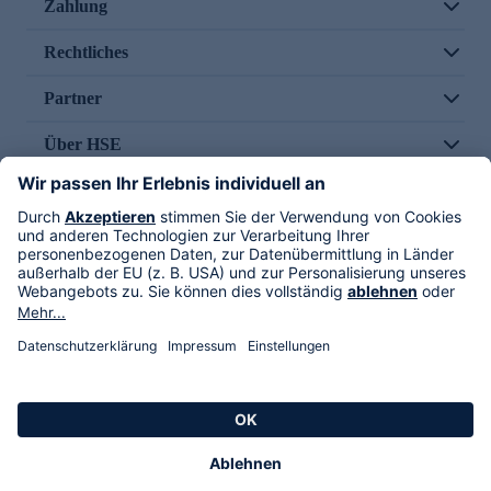
Zahlung
Rechtliches
Partner
Über HSE
Im TV
HSE International
Versand durch
Folge uns
AGB
Datenschutz
Impressum
Alle Rechte vorbehalten. Alle Preise inkl. gesetzlicher MwSt., zzgl. Versandkosten.