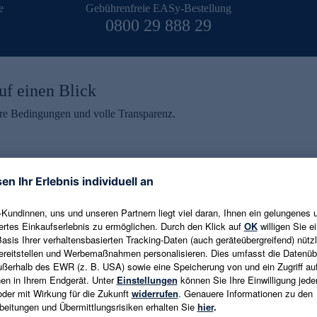
e
Gebührenfreie EASy-Bestellung
0800 29 888 29
uf einen Blick
aire Bedingungen und volle Transparenz.
ein erhalten
eren und aktuelle Trends,
E-Mail-Adresse eingeben
alten. Als Dankeschön
ne Abmeldung ist jederzeit in
Es gelten die
Datenschutzrichtlinien
un