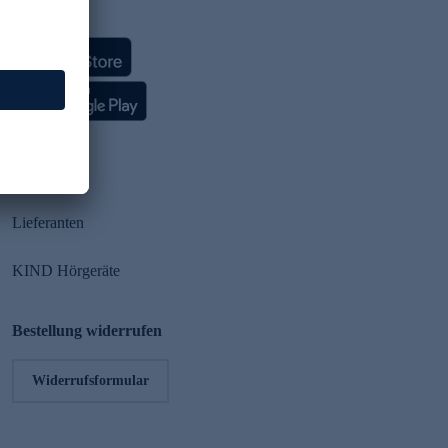
HSE App
Partner
Lieferanten
KIND Hörgeräte
Bestellung widerrufen
Widerrufsformular