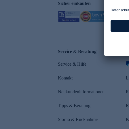
Sicher einkaufen
Service & Beratung
Z
Service & Hilfe
Kontakt
L
Neukundeninformationen
R
Tipps & Beratung
R
Storno & Rücknahme
K