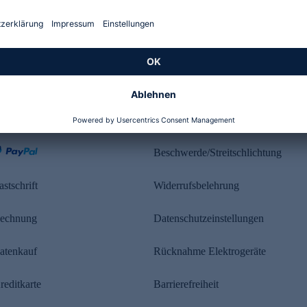
Kundenbewertung
ahlung
Rechtliches
Beschwerde/Streitschlichtung
astschrift
Widerrufsbelehrung
echnung
Datenschutzeinstellungen
atenkauf
Rücknahme Elektrogeräte
reditkarte
Barrierefreiheit