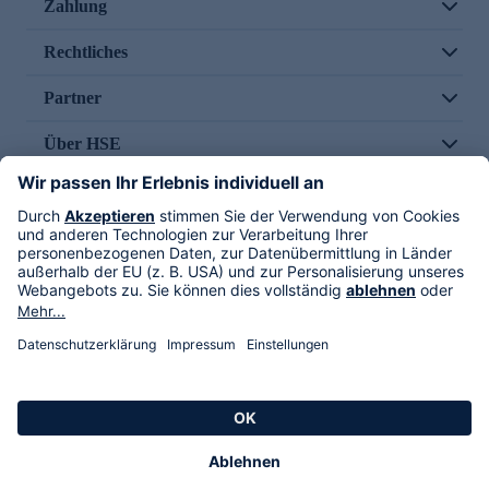
Zahlung
Rechtliches
Partner
Über HSE
Im TV
HSE International
Versand durch
Folge uns
AGB
Datenschutz
Impressum
Alle Rechte vorbehalten. Alle Preise inkl. gesetzlicher MwSt., zzgl. Versandkosten.