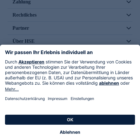
Zahlung
Rechtliches
Partner
Über HSE
Im TV
HSE International
Versand durch
Folge uns
AGB
Datenschutz
Impressum
Alle Rechte vorbehalten. Alle Preise inkl. gesetzlicher MwSt., zzgl. Versandkosten.