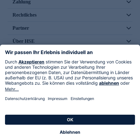
Zahlung
Rechtliches
Partner
Über HSE
Im TV
HSE International
Versand durch
Folge uns
AGB
Datenschutz
Impressum
Alle Rechte vorbehalten. Alle Preise inkl. gesetzlicher MwSt., zzgl. Versandkosten.