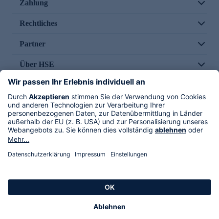
Zahlung
Rechtliches
Partner
Über HSE
Im TV
HSE International
Versand durch
Folge uns
AGB
Datenschutz
Impressum
Alle Rechte vorbehalten. Alle Preise inkl. gesetzlicher MwSt., zzgl. Versandkosten.