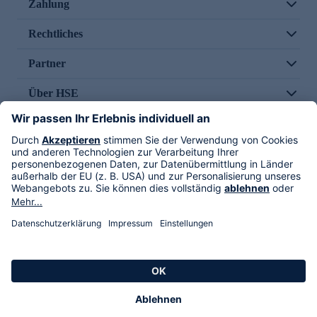
Zahlung
Rechtliches
Partner
Über HSE
Im TV
HSE International
Versand durch
Folge uns
AGB
Datenschutz
Impressum
Alle Rechte vorbehalten. Alle Preise inkl. gesetzlicher MwSt., zzgl. Versandkosten.