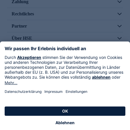
Zahlung
Rechtliches
Partner
Über HSE
Im TV
HSE International
Versand durch
Folge uns
AGB
Datenschutz
Impressum
Alle Rechte vorbehalten. Alle Preise inkl. gesetzlicher MwSt., zzgl. Versandkosten.